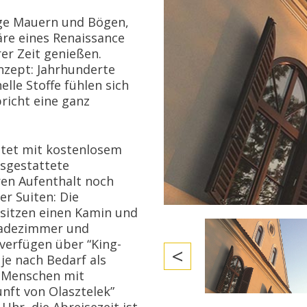
ge Mauern und Bögen,
re eines Renaissance
er Zeit genießen.
nzept: Jahrhunderte
nelle Stoffe fühlen sich
richt eine ganz
ttet mit kostenlosem
usgestattete
en Aufenthalt noch
er Suiten: Die
esitzen einen Kamin und
 Badezimmer und
verfügen über “King-
<
je nach Bedarf als
r Menschen mit
nft von Olasztelek”