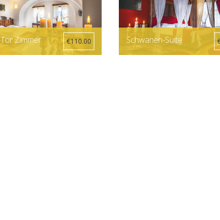
l-Tor Zimmer
Schwanen-Suite
€110.00