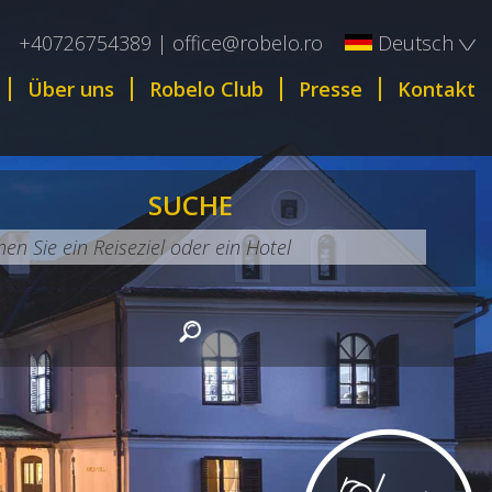
×
+40726754389 | office@robelo.ro
Deutsch
English
Über uns
Robelo Club
Presse
Kontakt
Română
SUCHE