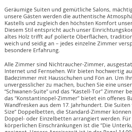
Geräumige Suiten und gemütliche Salons, mächti
unsere Gästen werden die authentische Atmosphä
Kastells und zugleich den höchsten Komfort unser
Diesem Stil entspricht auch unser Einrichtungsko
altes Holz trifft auf polierte Oberflächen, traditio
weich und seidig an – jedes einzelne Zimmer versp
besondere Erfahrung.
Alle Zimmer sind Nichtraucher-Zimmer, ausgesta
Internet und Fernsehen. Wir bieten hochwertig a
Badezimmer mit Hausschuhen und Fön an. Um Ihr
unvergesslicher zu machen, buchen Sie eine unser
“Schwanen-Suite” und das “Kastell-Tor” Zimmer b
das “Konstantinopel-Zimmer” bietet ein offenes
Wandfresken aus dem 17. Jahrhundert. Die Suiten 
Size” Doppelbetten, die Standard-Zimmer können 
Doppel- oder Einzelbetten arrangiert werden. Fü
körperlichen Einschränkungen ist die “Die Unterku