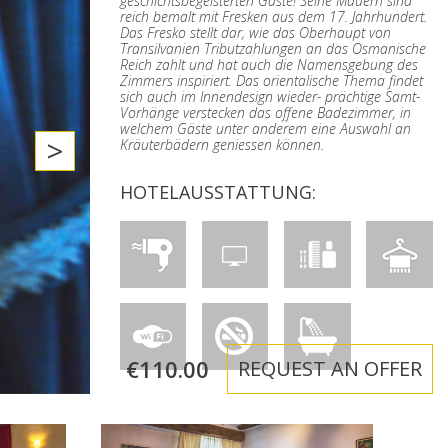
geschichtsbegeisterten Gäste! Seine Mauern sind
reich bemalt mit Fresken aus dem 17. Jahrhundert.
Das Fresko stellt dar, wie das Oberhaupt von
Transilvanien Tributzahlungen an das Osmanische
Reich zahlt und hat auch die Namensgebung des
Zimmers inspiriert. Das orientalische Thema findet
sich auch im Innendesign wieder- prächtige Samt-
Vorhänge verstecken das offene Badezimmer, in
welchem Gäste unter anderem eine Auswahl an
>
Kräuterbädern geniessen können.
HOTELAUSSTATTUNG:
€110.00
REQUEST AN OFFER
KASTELL-TOR ZIMMER
SCHWANEN-SUITE
DIE GEHEIME KAMMER
HÜTTE IM LAND DES WALDES
DIE UNTERKUNFT VON
GRAF DANIEL’S KAMMER
DAS GRÄFINNEN BOUDOIR
OLASZTELEK
Superior, bis zu 2 Personen
Superior, bis zu 2 Personen
Standard, bis zu 2 Personen
Standard, bis zu 2 Personen
Standard, bis zu 2 Personen
Standard, bis zu 2 Personen
Standard, bis zu 2 Personen